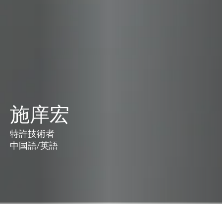
施庠宏
特許技術者 ‍
中国語
/
英語