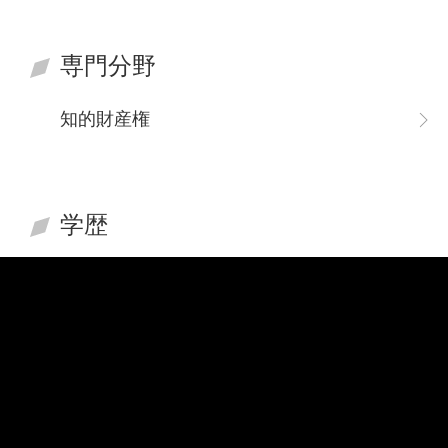
専門分野
知的財産権
学歴
台湾・国立台湾大学光電工学研究科修士
台湾・国立台湾大学電気工学学科学士
職歴