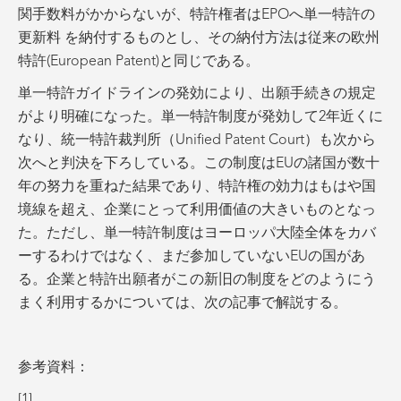
関手数料がかからないが、特許権者はEPOへ単一特許の
更新料 を納付するものとし、その納付方法は従来の欧州
特許(European Patent)と同じである。
単一特許ガイドラインの発効により、出願手続きの規定
がより明確になった。単一特許制度が発効して2年近くに
なり、統一特許裁判所（Unified Patent Court）も次から
次へと判決を下ろしている。この制度はEUの諸国が数十
年の努力を重ねた結果であり、特許権の効力はもはや国
境線を超え、企業にとって利用価値の大きいものとなっ
た。ただし、単一特許制度はヨーロッパ大陸全体をカバ
ーするわけではなく、まだ参加していないEUの国があ
る。企業と特許出願者がこの新旧の制度をどのようにう
まく利用するかについては、次の記事で解説する。
参考資料：
[1]