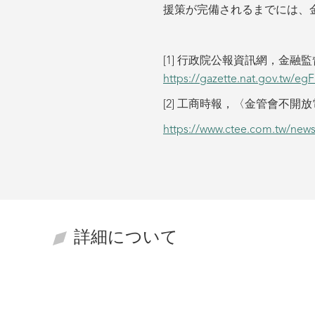
援策が完備されるまでには、
[1] 行政院公報資訊網，金
https://gazette.nat.gov.tw/e
[2] 工商時報，〈金管會不
https://www.ctee.com.tw/new
詳細について