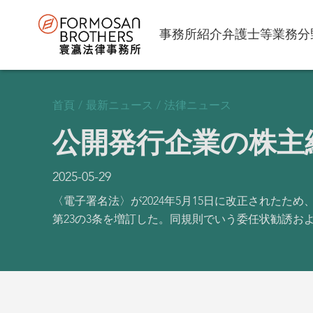
事務所紹介
弁護士等
業務分
首頁
/
最新ニュース
/
法律ニュース
公開発行企業の株主
2025-05-29
〈電子署名法〉が2024年5月15日に改正されたた
第23の3条を増訂した。同規則でいう委任状勧誘