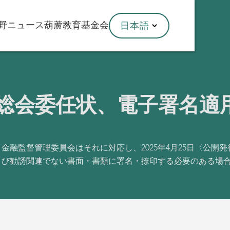
野
ニュース
葫蘆教育基金会
日本語
総会委任状、電子署名適
め、金融監督管理委員会はそれに対応し、2025年4月25日〈公
および勧誘関連でない書面・書類に署名・捺印する必要のある場