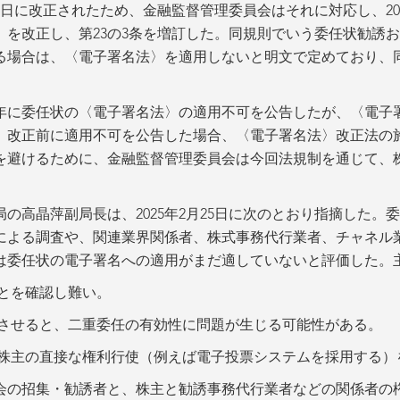
15日に改正されたため、金融監督管理委員会はそれに対応し、20
〉を改正し、第23の3条を増訂した。同規則でいう委任状勧誘
る場合は、〈電子署名法〉を適用しないと明文で定めており、同
1年に委任状の〈電子署名法〉の適用不可を公告したが、〈電子署
〉改正前に適用不可を公告した場合、〈電子署名法〉改正法の
を避けるために、金融監督管理委員会は今回法規制を通じて、
の高晶萍副局長は、2025年2月25日に次のとおり指摘した。
による調査や、関連業界関係者、株式事務代行業者、チャネル
は委任状の電子署名への適用がまだ適していないと評価した。
ことを確認し難い。
用させると、二重委任の有効性に問題が生じる可能性がある。
、株主の直接な権利行使（例えば電子投票システムを採用する）
会の招集・勧誘者と、株主と勧誘事務代行業者などの関係者の