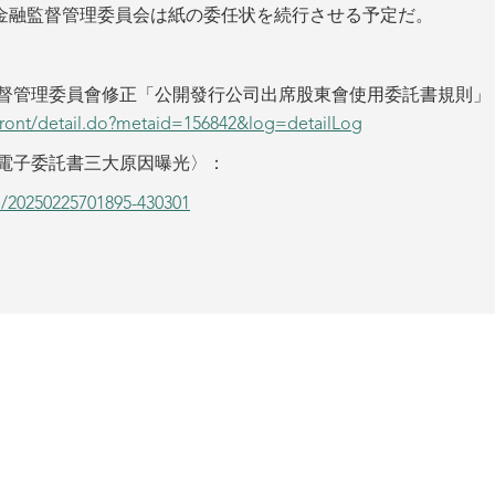
金融監督管理委員会は紙の委任状を続行させる予定だ。
融監督管理委員會修正「公開發行公司出席股東會使用委託書規則」
gFront/detail.do?metaid=156842&log=detailLog
開放電子委託書三大原因曝光〉：
s/20250225701895-430301