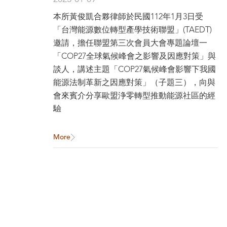
次會員大會專題論壇一
本所黃俊凱合夥律師於民國112年1月3日受
「COP27全球氣候峰會之影響
「台灣能源數位轉型產學技術聯盟」(TAEDT)
及因應對策」與談人
邀請，擔任聯盟第三次會員大會專題論壇一
「COP27全球氣候峰會之影響及因應對策」與
談人，講述主題「COP27氣候峰會影響下我國
能源法制革新之因應對策」（子題三），向與
會來賓介分享歐盟浄零轉型推動能源社區的經
驗
More