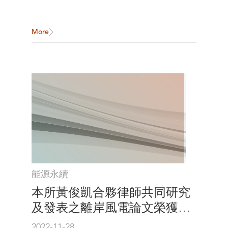
More
能源永續
本所黃俊凱合夥律師共同研究
及發表之離岸風電論文榮獲刊
登於國際期刊 Energies（SCi
2022-11-28