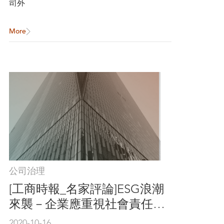
司外
More
公司治理
[工商時報_名家評論]ESG浪潮
來襲－企業應重視社會責任與
法令遵循
2020-10-16