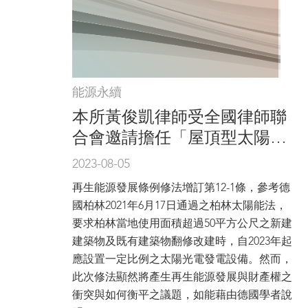
能源永續
本所黃俊凱律師受全國律師聯
合會邀請擔任「屋頂型太陽光
電的發展與財產權的衝突–以德
2023-08-05
國法為例」座談會與談人
再生能源發展條例修法增訂第12-1條，參考德
國柏林2021年6月17日通過之柏林太陽能法，
要求柏林當地使用面積超過50平方公尺之新建
建築物及既有建築物翻修改建時，自2023年起
應設置一定比例之太陽光電發電設備。然而，
此次修法顯然將產生再生能源發展與財產權之
衝突與如何衡平之議題，如能藉由德國學者說