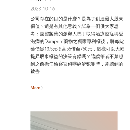
2023-10-16
公司存在的目的是什麼？是為了創造最大股東
價值？還是有其他意義？試舉一例供大家思
考：圖靈製藥的創辦人馬丁取得治療癌症與愛
滋病的Daraprim藥物之獨家專利權後，將每錠
藥價從13.5元提高55倍至750元，這樣可以大幅
提昇股東權益的決策有錯嗎？這讓筆者不禁想
到之前擔任檢察官偵辦經濟犯罪時，常聽到的
被告
More