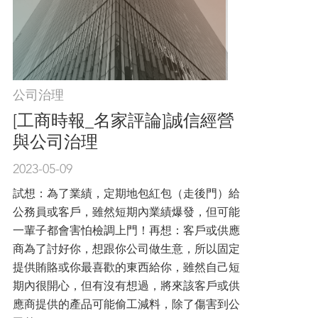
公司治理
[工商時報_名家評論]誠信經營
與公司治理
2023-05-09
試想：為了業績，定期地包紅包（走後門）給
公務員或客戶，雖然短期內業績爆發，但可能
一輩子都會害怕檢調上門！再想：客戶或供應
商為了討好你，想跟你公司做生意，所以固定
提供賄賂或你最喜歡的東西給你，雖然自己短
期內很開心，但有沒有想過，將來該客戶或供
應商提供的產品可能偷工減料，除了傷害到公