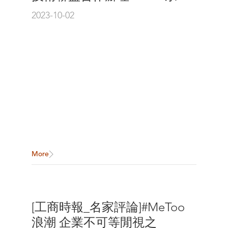
影響力：淨零轉型與公司治
2023-10-02
理」高峰論壇
More
[工商時報_名家評論]#MeToo
浪潮 企業不可等閒視之