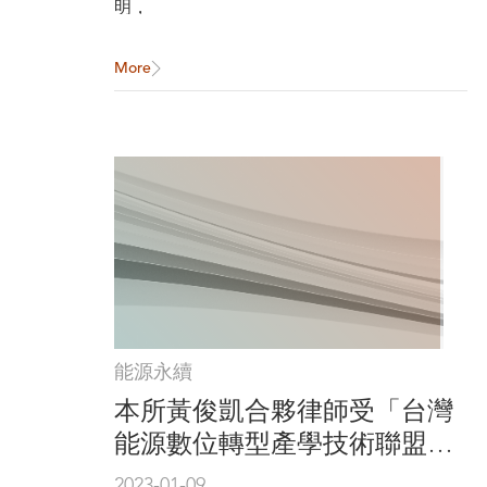
明，
More
能源永續
本所黃俊凱合夥律師受「台灣
能源數位轉型產學技術聯盟」
(TAEDT)邀請，擔任聯盟第三
2023-01-09