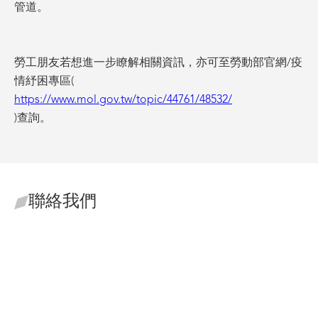
管道。
勞工朋友若想進一步瞭解相關資訊，亦可至勞動部官網/疫
情紓困專區(
https://www.mol.gov.tw/topic/44761/48532/
)查詢。
聯絡我們