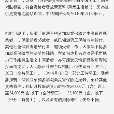
就業者」，以及「7月份薪資受影響的全時受僱勞工」納入
補貼範圍，符合資格者發放新臺幣1萬元生活補貼。另為提
供更寬裕之請領期間，申請期限延長至110年9月30日止。
勞動部說明，所謂「依法不得參加就業保險之中高齡再就
業者」，係指超過65歲者，或已領過勞工保險老年給付、
其他社會保險養老給付者，繼續受僱工作，因依法不得參
加就業保險而無法請領補貼，對於前述具有經濟需求而勉
力工作維持生活之中高齡者，亦可能受疫情影響致薪資減
少而需協助，因此修正計畫予以補貼，但仍須有110年4月
30日（全時勞工）、110年4月任1日（部分工時勞工）受僱
參加勞工保險或單獨參加職業災害保險之紀錄。至於其他
資格條件，包括月投保薪資仍維持在24,000元（含）以上
至34,800元(含)以下（全時勞工）、23,100元（含）以下
（部分工時勞工），以及原有的排除條件，仍然不變。