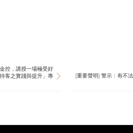
南金控，講授一場極受好
[重要聲明] 警示：有
待客之實踐與提升」專