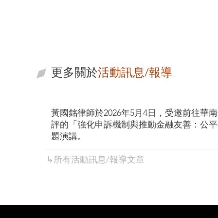
寰瀛法律事務所
從專業的角度為您尋找解決方
案
更多關於
活動訊息/報導
黃國銘律師於2026年5月4日，受邀前往華
評的「強化申訴機制與推動金融友善：公平
題演講。
↳所有
活動訊息/報導
文章