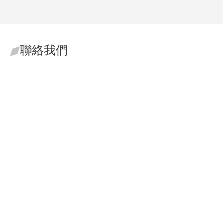
聯絡我們
寰瀛法律事務所
從專業的角度為您尋找解
決方案