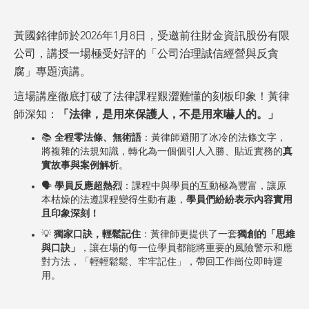
黃國銘律師於2026年1月8日，受邀前往財金資訊股份有限
公司，講授一場極受好評的「公司治理誠信經營與反貪
腐」專題演講。
這場講座徹底打破了法律課程艱澀難懂的刻板印象！黃律
師深知：
「法律，是用來保護人，不是用來嚇人的。」
📚
全程零法條、無術語
：黃律師避開了冰冷的法條文字，
將複雜的法規知識，轉化為一個個引人入勝、貼近實務的
真
實故事與案例解析
。
🗣️
學員反應超熱烈
：課程中與學員的互動極為豐富，讓原
本枯燥的法遵課程變得生動有趣，
學員們紛紛表示內容實用
且印象深刻！
💡
獨家口訣，輕鬆記住
：黃律師更提供了一套
獨創的「思維
與口訣」
，讓在場的每一位學員都能將重要的風險警示和應
對方法，「輕輕鬆鬆、牢牢記住」，帶回工作崗位即時運
用。