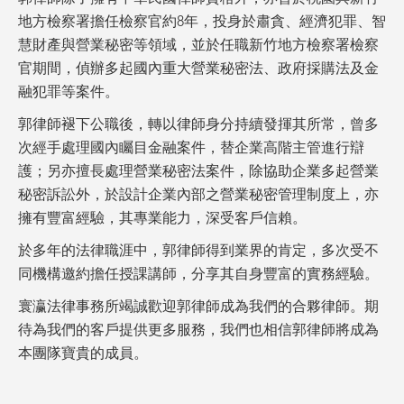
地方檢察署擔任檢察官約8年，投身於肅貪、經濟犯罪、智
慧財產與營業秘密等領域，並於任職新竹地方檢察署檢察
官期間，偵辦多起國內重大營業秘密法、政府採購法及金
融犯罪等案件。
郭律師褪下公職後，轉以律師身分持續發揮其所常，曾多
次經手處理國內矚目金融案件，替企業高階主管進行辯
護；另亦擅長處理營業秘密法案件，除協助企業多起營業
秘密訴訟外，於設計企業內部之營業秘密管理制度上，亦
擁有豐富經驗，其專業能力，深受客戶信賴。
於多年的法律職涯中，郭律師得到業界的肯定，多次受不
同機構邀約擔任授課講師，分享其自身豐富的實務經驗。
寰瀛法律事務所竭誠歡迎郭律師成為我們的合夥律師。期
待為我們的客戶提供更多服務，我們也相信郭律師將成為
本團隊寶貴的成員。