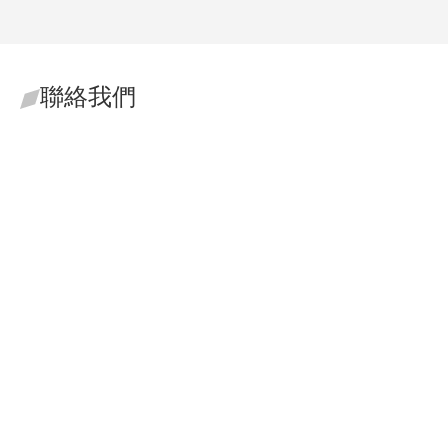
聯絡我們
郭維翰
資深合夥律師