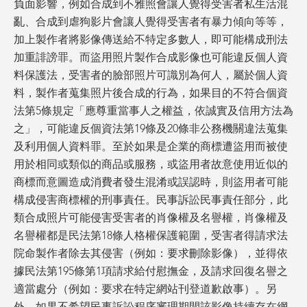
負面影響，例如合成到不雅照會讓人覺得受害者私生活混
亂、合成到虐狗影片會讓人覺得受害者有暴力傾向等等，
加上製作者將影像傳送給不特定多數人，即可能構成刑法
加重誹謗罪。而盜用照片製作合成影像也可能違反個人資
料保護法，受害者的臉部照片可識別為何人，屬於個人資
料，製作者蒐集照片後合成的行為，如果目的不符合個資
法第5條規定「應尊重當事人之權益，依誠實及信用方法為
之」，可能違反個資法第19條及20條非公務機關違法蒐集
及利用個人資料罪。至於如果是企業的商標遭盜用而被使
用於相同或類似的商品或服務，或盜用者故意使用近似的
商標而意圖造成消費者發生混淆或誤認時，則盜用者可能
構成侵害商標權的刑事責任。民事訴訟民事責任部分，此
類合成照片可能侵害受害者的肖像權及名譽權，肖像權及
名譽權都是民法第18條人格權保護範圍，受害者得請求法
院命製作者除去其侵害（例如：要求刪除影像），並得依
據民法第195條第1項請求給付慰撫金，及請求回復名譽之
適當處分（例如：要求在特定網站刊登道歉啟事）。另