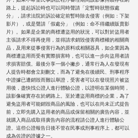
外，如果不希望民事訴訟程序審理期間該影像持續存在網
路上，提起訴訟時也可以同時聲請「定暫時狀態假處
分」，請求法院於訴訟確定前暫時除去侵害（例如：下架
影片），或是聲請「假處分」（例如：命不得繼續販賣影
片）。如果是企業的商標遭盜用的狀況，可以對於盜用者
主張請求不得再使用，並得請求銷毀侵害商標權的相關商
品，及用來從事侵害行為的原料或相關器具，如企業因為
商標遭盜用而受有實際損害時，也可以進一步向盜用者請
求損害賠償。最後分享一個小撇步，通常行為人在發現有
人提告時都會立刻刪文，而為了避免在後續民、刑事程序
中證據已遭銷毀而難以舉證，受害者可以在發現照片被盜
用後，盡快找公證人進行體驗公證，以證明在某個時間，
該影像確實存在於網路上。至於遭盜用商標的企業，為了
避免盜用者可能銷毀商品的風險，也可以在尚未正式提告
前，立即先購入盜用者的商品或保留相關的廣告內容，並
就購入商品或取得廣告內容的流程請公證人進行體驗公
證。這些公證報告日後不管在民事或刑事程序上，都可以
成為佐證的證據之一。