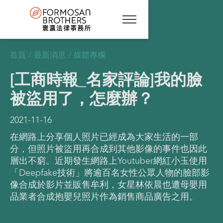
首頁
/
最新消息
/
媒體專欄
[工商時報_名家評論]我的臉
被盜用了，怎麼辦？
2021-11-16
在網路上分享個人照片已經成為大家生活的一部
分，但照片被盜用再合成到其他影像的事件也因此
層出不窮。近期發生網路上Youtuber網紅小玉使用
「Deepfake技術」將逾百名女性公眾人物的臉部影
像合成於影片並販售牟利，女星林依晨也遭母嬰用
品業者合成抱嬰兒照片作為銷售商品廣告之用。