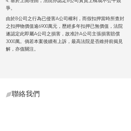
4. 基於上開理由，法院亦認定B公司實質上構成不公平競
爭。
由於B公司之行為已侵害A公司權利，而假扣押當時所查封
之扣押物價值逾6900萬元，歷經多年扣押已無價值，法院
遂認定此即屬A公司之損害，故准許A公司主張損害賠償
3000萬。倘若本案後續有上訴，最高法院是否維持前揭見
解，亦值關注。
聯絡我們