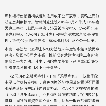
專利權行使是否構成權利濫用或不公平競爭，實務上尚無
明確之判斷標準。智慧財產法院2019年1月21作成106年度
民專上字第16號民事判決，涉及被控侵權人（A公司）主
張專利權人（B公司）就其專利侵權之請求惡意聲請假扣
押，致使A公司營運停擺，構成權利濫用及不公平競爭。
本案一審法院（臺灣士林地方法院96年度智字第18號民事
判決）駁回A公司之主張，惟前揭智慧財產法院二審判決
則廢棄一審判決。其中，法院主要基於下列理由認定B公
司構成專利權濫用及不公平競爭：
1. B公司所有之發明專利（下稱「系爭專利」）技術手段
主要以仿效特定模組，避免切換器切換周邊裝置與不同電
腦系統連線時中斷該周邊資料流。惟A公司之被控侵權物
（下稱「系爭產品」）不具備相關仿效功能，於切換器切
換時，周邊裝置資料流亦會中斷，此為一般通常知識者自