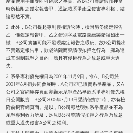
產品使用手冊等即可確認之事實。故B公司聲請假扣押當
時所檢附之鑑定報告甲，逕記載系爭產品侵害專利權，結
論顯然不實。
2. 此外，B公司提起專利侵權訴訟時，檢附另份鑑定報告
乙，惟鑑定報告甲、乙之錯別字及電路圖繪製錯誤如出一
轍，B公司實無可能不發現鑑定報告之瑕疵。故B公司提出
不實鑑定報告甲，欺瞞法院而聲請假扣押之行為，顯為達
成其限制競爭之目的，應具有侵權行為之故意或重大過
失。
3. 系爭專利優先權日為2001年11月9日，惟A、B公司於
2001年6月初共同參展時，A公司即已販賣系爭產品，又A
公司之官網庫存頁面亦顯示系爭產品早於系爭專利優先權
日公開販賣，B公司2005年7月13日聲請假扣押時，亦有檢
附前揭官網頁面。是以，B公司顯然明知系爭產品並不為
系爭專利效力所及，足見B公司聲請假扣押之行為乃故意
或重大過失侵害A公司之權利。