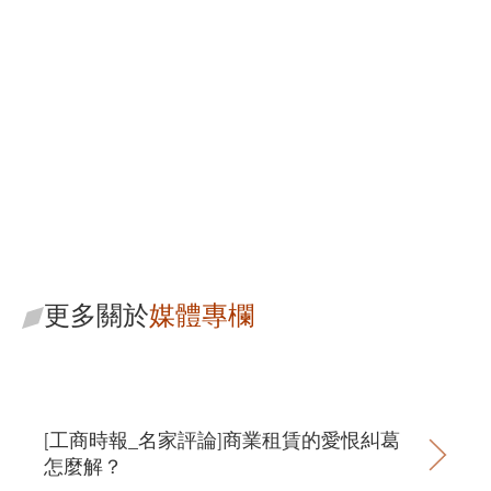
黃國銘
策略長/主持律師
更多關於
媒體專欄
[工商時報_名家評論]商業租賃的愛恨糾葛
怎麼解？