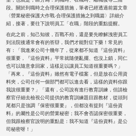
望，也就是，區分為：到職時、在職時、離職後等三階
段。關於到職時之合理保護措施，筆者已經透過前篇文章
〈營業秘密保護大作戰-合理保護措施之到職篇〉詳細介
紹，接著，要往下說明員工「在職」階段的重點提醒。
在此之前，知己知彼，百戰不殆，還是要先瞭解洩密員工
到法院後通常會有的答辯，我們才能對症下藥！常見的
有：「我進來公司十幾年了，從來都不知道『這份資料』
很重要，『這份資料』平常就隨便亂擺、也沒上鎖，同仁
也可以隨意拿回家，這樣足以讓員工知道很重要嗎？」
「再來，『這份資料』雖然有電子檔案，但是放在公用資
料夾，公司任何一個部門都可以進去看，這樣的資料你跟
我說很重要？」「還有，公司說有進行教育訓練，但請檢
察官仔細去檢視公司提供的教育訓練題目跟教材，從頭到
尾都只是強調『保密很重要』，但都沒有提到『這份資
料』的屬性是公司的營業秘密；我不會否認保密很重要，
但我跟檢察官說明的重點是：我不知道『這份資料』是公
司秘密呀！」