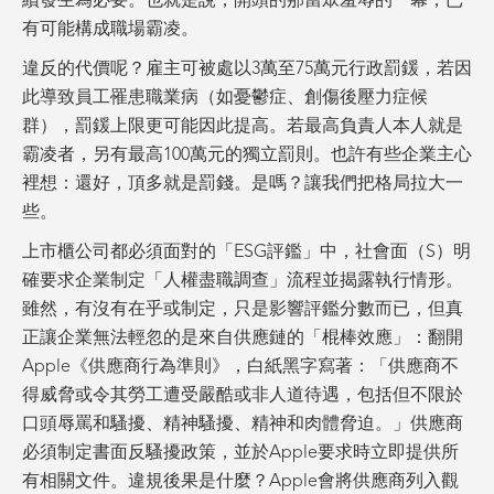
續發生為必要。也就是說，開頭的那當眾羞辱的一幕，已
有可能構成職場霸凌。
違反的代價呢？雇主可被處以3萬至75萬元行政罰鍰，若因
此導致員工罹患職業病（如憂鬱症、創傷後壓力症候
群），罰鍰上限更可能因此提高。若最高負責人本人就是
霸凌者，另有最高100萬元的獨立罰則。也許有些企業主心
裡想：還好，頂多就是罰錢。是嗎？讓我們把格局拉大一
些。
上市櫃公司都必須面對的「ESG評鑑」中，社會面（S）明
確要求企業制定「人權盡職調查」流程並揭露執行情形。
雖然，有沒有在乎或制定，只是影響評鑑分數而已，但真
正讓企業無法輕忽的是來自供應鏈的「棍棒效應」：翻開
Apple《供應商行為準則》，白紙黑字寫著：「供應商不
得威脅或令其勞工遭受嚴酷或非人道待遇，包括但不限於
口頭辱罵和騷擾、精神騷擾、精神和肉體脅迫。」供應商
必須制定書面反騷擾政策，並於Apple要求時立即提供所
有相關文件。違規後果是什麼？Apple會將供應商列入觀