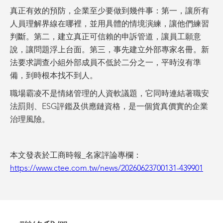
真正有效的預防，企業至少要做到幾件事：第一，讓所有
人員理解界線在哪裡，並用具體的情境演練，讓他們練習
判斷。第二，建立真正可信賴的申訴管道，讓員工願意
說，讓問題浮上台面。第三，事先建立外部專家名冊。新
法要求調查小組外部成員不低於二分之一，平時沒有準
備，到時根本找不到人。
職場霸凌不是情緒管理的人資軟議題，它同時連結著職安
法罰則、ESG評鑑及供應鏈資格，是一個貨真價實的企業
治理風險。
本文發表於工商時報_名家評論專欄：
https://www.ctee.com.tw/news/20260623700131-439901