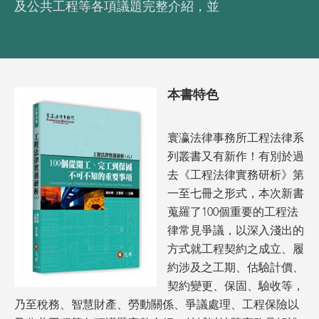
及公共工程等各項議題完整介紹，並
本書特色
寰瀛法律事務所工程法律系
列叢書又有新作！有別於過
去《工程法律實務研析》第
一至七冊之形式，本次新書
蒐羅了100個重要的工程法
律常見爭議，以深入淺出的
方式就工程契約之成立、履
約涉及之工期、估驗計價、
契約變更、保固、驗收等，
乃至稅務、智慧財產、勞動關係、爭議處理、工程保險以