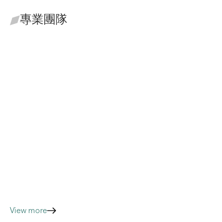
專業團隊
林怡芳
李貞儀
所長・主持律師
主持律師
View more