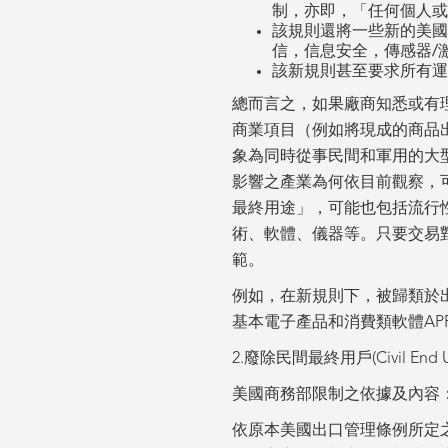
制，亦即，「任何個人或
該規則還將一些新的美國
信，信息安全，傳感器/
該新規則甚至要求所有運
總而言之，如果廠商知悉或有
商業項目（例如將現成的商品
象為同時從事民間和軍用的大
影響之產業為何依目前觀察，
最終用途」，可能也包括流行
術、軟體、儀器等。只要交易
範。
例如，在新規則下，被歸類於出口
基本電子產品和消費類軟體AP
2.廢除民間最終用戶(Civil End U
美國商務部限制之依據及內容
依原本美國出口管理條例所定