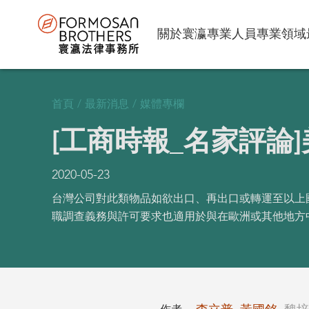
關於寰瀛
專業人員
專業領域
首頁
/
最新消息
/
媒體專欄
[工商時報_名家評論
2020-05-23
台灣公司對此類物品如欲出口、再出口或轉運至以上國家
職調查義務與許可要求也適用於與在歐洲或其他地方