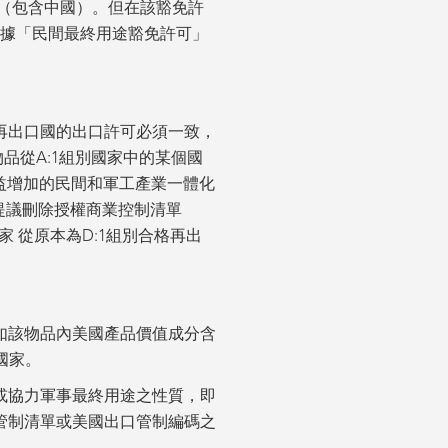
（包含中國）。但在該豁免許
依據「民間最終用途豁免許可」
品與再出口國的出口許可必須一致，
物品從A:1組別國家中的某個國
日益增加的民間和軍工產業一體化
S提議刪除授權商業控制清單
國家 從原本為D:1組別合格再出
如該物品內美國產品價值成分含
國家。
或協力軍事最終用途之性質，即
管制清單或美國出口管制編碼之