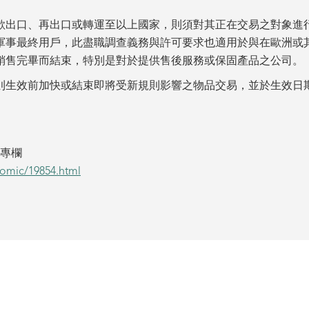
口、再出口或轉運至以上國家，則須對其正在交易之對象進行盡職調查(
軍事最終用戶，此盡職調查義務與許可要求也適用於與在歐洲或
銷售完畢而結束，特別是對於提供售後服務或保固產品之公司。
則生效前加快或結束即將受新規則影響之物品交易，並於生效日
論專欄
nomic/19854.html