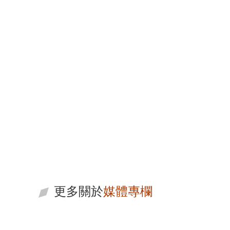
李立普
黃國銘
執行長・主持律師
策略長/主持律師
更多關於
媒體專欄