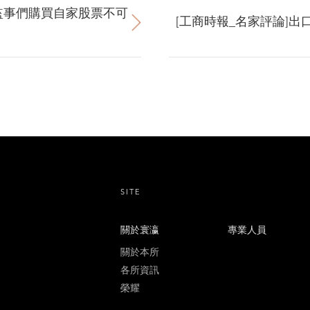
董監事們購買自家股票不可
[工商時報_名家評論]
SITE
關於寰瀛
專業人員
關於本所
各所資訊
榮耀