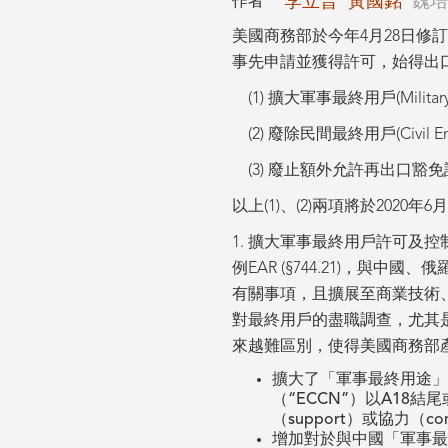
李立普
黃國銘
魏培
作者
美國商務部於今年4月28日
事先申請並獲得許可，始得出
(1) 擴大軍事最終用戶(Militar
(2) 廢除民間最終用戶(Civil En
(3) 廢止額外允許再出口豁免
以上(1)、(2)兩項將於2020年
1. 擴大軍事最終用戶許可及控制 (
例EAR (§744.21)，
有關事項，且擴展至商業技術
對最終用戶的盡職調查，尤其
來越難區別，使得美國商務部產
擴大了「軍事最終用途」（“
（“ECCN”）以A18
（support）或協力（
增加對於與中國「軍事最