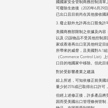
國國家安全管制商務控制清單
可廢除生效後（2020年6月
已出口且目前尚在其他接收國
3. 廢止額外允許再出口豁免許
美國商務部限制之依據及內容：美
以及 (2)該物品不受其他控
家或香港再出口至其他特定目的
所帶來的威脅，且美國對A:1
（Commerce Contro
口目的地國家中移除。但此目
對於受影響產業之建議
綜上所述，可知依修正前美國
量少於25%或已取得出口許可
但經上述修正後，許多產品將
因而受美國出口管理條例管制