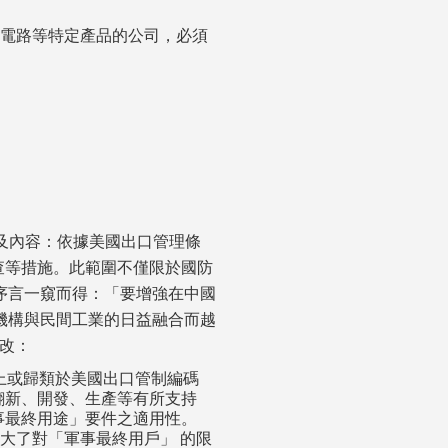
體電路等特定產品的公司，必須
限制之依據及內容：依據美國出口管理條
職調查等措施。此範圍不僅限於國防
序言一窺而得：「要增強在中國
機構與民間工業的日益融合而越
修改：
清單上或歸類於美國出口管制編碼
、翻新、開發、生產等有所支持
「軍事最終用途」要件之適用性。
大了對「軍事最終用戶」 的限