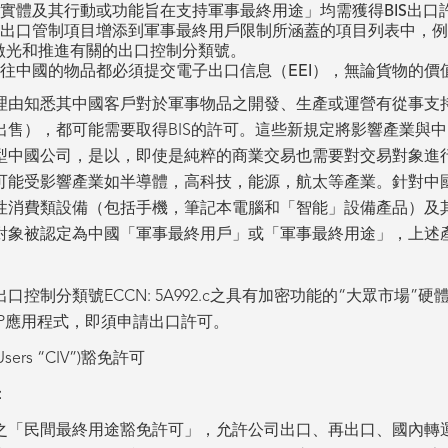
實體及其行動或功能旨在支持軍事最終用途」均需獲得BIS出口
出口管制項目增添到軍事最終用戶限制所涵蓋的項目列表中，例
激光和推進有關的出口控制分類號。
往中國的物品都必須提交電子出口信息（EEI），無論貨物的價
理由知悉其中國客戶對於軍事物品之開發、生產或運營有從事支
出售），都可能需要取得BIS的許可。這些新規定將影響產業與
型中國公司，是以，即使是純粹的商業交易也需要對交易對象進
可能受影響產業如半導體，高科技，能源，航太等產業。針對中
性消費類設備（包括手機，筆記本電腦和「智能」設備產品）及
對象被認定為中國「軍事最終用戶」或「軍事最終用途」，上述
控制分類號ECCN: 5A992.c之具有加密功能的“大眾市場”
P應用程式，即須申請出口許可。
sers “CIV”)豁免許可
：
之「民間最終用途豁免許可」，允許公司出口、再出口、國內轉