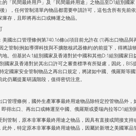
上的「民間最終用戶」及「民間最終用途」之物品至D1組別國家
29日後），任何管制清單內物品都需要申請許可，這包含所有先前
家庫存，且即將再出口或轉運之物品。
可
國出口管理條例第740.16條(a)項目前允許在 (1)再出口物
制原因之管制(例如導彈科技與不擴散核武器條約)的前提下，得將該
地。但基於A:1組別國家及香港對於中國和其他D:1組別國家
組別國家及香港對於其出口許可之審查標準有所疑慮，因此，BI
l List）上特定國家安全管制物品之再出口規定，將諸如中國、俄羅斯等
前此仍屬提案研議階段，值得密切注意。
出口管理條例，國外生產軍事最終用途物品除特定控管物品外，
，即得出口、再出口或轉運至中國、俄羅斯或委瑞內拉等D1組別
受到管制，原本非軍事最終用途之物品，因具有直接或間接支持
，此外，特定原本非軍事最終用途物品，因屬於新增之美國軍品