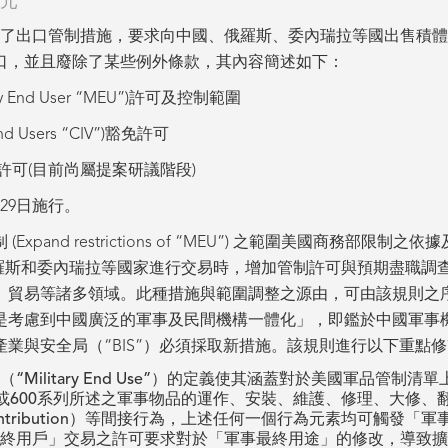
元
修訂了出口管制措施，要求向中國、俄羅斯、委內瑞拉等國出售積
口，並且廢除了某些例外條款，其內容簡述如下：
y End User “MEU”)許可及控制範圍
d Users “CIV”)豁免許可
許可(目前尚屬提案研議階段)
6月29日施行。
Expand restrictions of “MEU”) 之範圍美國商務部
與中國、俄羅斯和委內瑞拉等國家進行交易時，增加管制許可與預期盡
、貿易等諸多領域。此種措施與範圍調整之源由，可由該規則之
是考慮到中國廣泛的軍事及民間機構一體化」，即鑑於中國軍事
業與安全局（“BIS”）必須採取新措施。該規則進行以下重點
Military End Use”）的定義使其涵蓋對於美國軍品管制
結尾或600系列所述之軍事物品的運作、安裝、維護、修理、大修
contribution）等間接行為，上述任何一個行為元素均可觸發
終用戶」交易之許可要求對於「軍事最終用途」的修改，導致擴