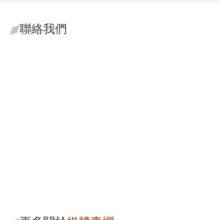
聯絡我們
李貞儀
魏芳瑜
主持律師
助理合夥律師