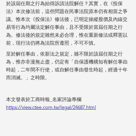
於該屆任期之行為始得訴請法院解任？其實，在《投保
法》本次修法前，這些問題在民事法院原本仍有相當之爭
議。惟本次《投保法》修法後，已明定操縱股價及內線交
易等行為均屬法定解任事由，且不受限於當屆任期之行
為。修法後的規定雖然未必合理，惟在重新修法或釋憲以
前，現行法仍將為法院所遵照，不可不慎。
至於解任事由，依新法之規定，雖不限於該屆任期之行
為，惟亦非漫無止盡，仍定有「自保護機構知有解任事由
時起，二年間不行使，或自解任事由發生時起，經過十年
而消滅。」之時限。
本文發表於工商時報_名家評論專欄
https://view.ctee.com.tw/legal/24687.html