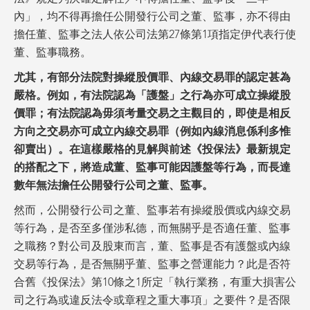
內」，均不得再擔任公開發行公司之董、監事，亦不得由
擔任董、監事之法人依公司法第27條第1項指定伊代表行使
董、監事職務。
尤其，有部分法院對操縱股價罪、內線交易罪的認定甚為
嚴格。例如，有法院認為「護盤」之行為亦可成立操縱股
價罪；有法院認為毋須考量交易之主觀目的，即使是相反
方向之交易亦可成立內線交易罪（例如內線消息係利多惟
卻賣出）。在這樣嚴格的見解與前述《投保法》最新規定
的搭配之下，將造成董、監事可能因護盤等行為，而長達
數年無法擔任公開發行公司之董、監事。
然而，公開發行公司之董、監事若有操縱股價或內線交易
等行為，是否至多僅涉私德，而無關乎是否適任董、監事
之職務？對公司及股東而言，董、監事是否有護盤或內線
交易等行為，是否無關乎董、監事之營運能力？此是否符
合舊《投保法》第10條之1所定「執行業務，有重大損害公
司之行為或違反法令或章程之重大事項」之要件？是否限