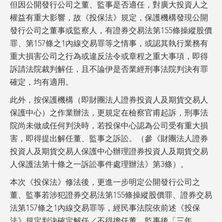
但因公開發行公司之董、監事是否適任，對廣大投資人之
權益有重大影響，故《投保法》規定，保護機構發現公開
發行公司之董事或監察人，有證券交易法第155條操縱股價
罪、第157條之1內線交易罪等之情事，或認其執行業務有
重大損害公司之行為或違反法令或章程之重大事項，即得
訴請法院裁判解任，且不論伊是否業經刑事法院判決有罪
確定，均有適用。
此外，按保護機構（即財團法人證券投資人及期貨交易人
保護中心）之作業辦法，更規定在檢察官甫起訴，刑事法
院尚未做成任何判決時，若投保中心認為公司受有重大損
害，即得提出解任董、監事之訴訟。（參《財團法人證券
投資人及期貨交易人保護中心辦理證券投資人及期貨交易
人保護法第十條之一訴訟事件處理辦法》第3條）。
本次《投保法》修法後，更進一步明定公開發行公司之
董、監事若涉犯證券交易法第155條操縱股價罪、證券交易
法第157條之1內線交易罪等，經民事法院依前述《投保
法》規定判決確定解任／不得擔任董、監事後「三年