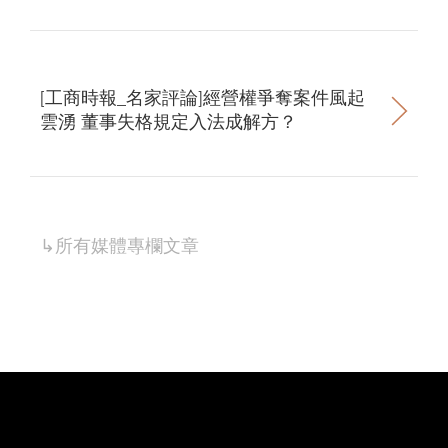
[工商時報_名家評論]經營權爭奪案件風起
雲湧 董事失格規定入法成解方？
↳所有
媒體專欄
文章