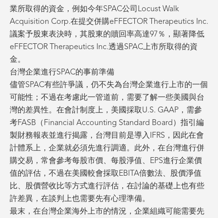
業所取得的資金，例如今年SPAC公司Locust Walk
Acquisition Corp.在提交併購eFFECTOR Therapeutics Inc.
議案予股東表決時，其股東的贖回率高達97％，顯著降低
eFFECTOR Therapeutics Inc.透過SPAC上市所取得的資
金。
台灣企業進行SPAC的事前準備
儘管SPAC有些許爭議，仍不失為台灣企業進行上市的一個
可能性；不過在考慮此一管道前，需要了解一些美國與台
灣的差異性。在會計制度上，美國採取U.S. GAAP，需參
考FASB（Financial Accounting Standard Board）指引編
製財務報表並進行揭露，台灣目前是導入IFRS，因此在會
計體系上，企業就必須先進行調適。此外，在台灣進行併
購交易，常會參考每股市價、每股淨值、EPS進行企業價
值的評估，不過在美國較會採取EBITA倍數法、股價淨值
比、股價營收比等方式進行評估，在討論的基礎上也有些
許差異，在談判上也需要先有心理準備。
最末，在台灣企業海外上市的情況，企業組織可能需要先