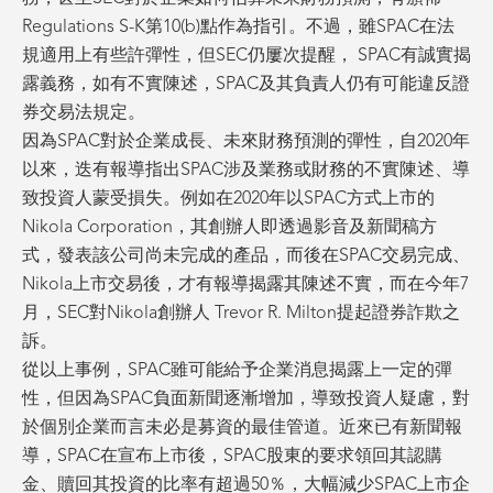
Regulations S-K第10(b)點作為指引。不過，雖SPAC在法
規適用上有些許彈性，但SEC仍屢次提醒， SPAC有誠實揭
露義務，如有不實陳述，SPAC及其負責人仍有可能違反證
券交易法規定。
因為SPAC對於企業成長、未來財務預測的彈性，自2020年
以來，迭有報導指出SPAC涉及業務或財務的不實陳述、導
致投資人蒙受損失。例如在2020年以SPAC方式上市的
Nikola Corporation，其創辦人即透過影音及新聞稿方
式，發表該公司尚未完成的產品，而後在SPAC交易完成、
Nikola上市交易後，才有報導揭露其陳述不實，而在今年7
月，SEC對Nikola創辦人 Trevor R. Milton提起證券詐欺之
訴。
從以上事例，SPAC雖可能給予企業消息揭露上一定的彈
性，但因為SPAC負面新聞逐漸增加，導致投資人疑慮，對
於個別企業而言未必是募資的最佳管道。近來已有新聞報
導，SPAC在宣布上市後，SPAC股東的要求領回其認購
金、贖回其投資的比率有超過50％，大幅減少SPAC上市企