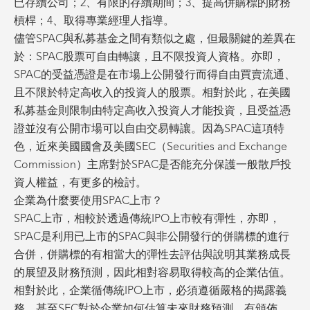
已存續公司；2、有限的存續期間；3、提高併購標的財務
槓桿；4、取得專業經理人指導。
儘管SPAC與私募基金之間有類似之處，但最關鍵的差異在
於：SPAC股票可自由轉讓，且不限投資人資格。亦即，
SPAC的受益憑證是在市場上公開發行而得自由買賣流通、
且不限於特定高收入的投資人的股票。相對於此，在美國
私募基金則限制由特定高收入投資人才能投資，且受益憑
證並沒有公開市場可以自由交易轉讓。因為SPAC這項特
色，近來美國國會及美國SEC（Securities and Exchange
Commission）主席對於SPAC是否能充分保護一般散戶投
資人權益，有更多的檢討。
企業為什麼要使用SPAC上市？
SPAC上市，相較於透過傳統IPO上市較有彈性，亦即，
SPAC是利用已上市的SPAC與非公開發行的併購標的進行
合併，併購標的有相當大的彈性去評估與說明其業務成長
的展望及財務預測，因此相對容易取得較高的企業估值。
相對於此，企業循傳統IPO上市，必須遵循嚴格的揭露義
務，甚至SEC對於企業如何估算未來財務預測，有頒佈