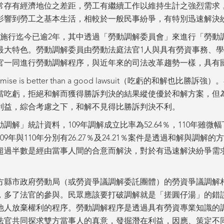
常存有經濟地位之差距，勞工有繼續工作以維持生計之強烈需求
影響到勞工之基本生活，相較於一般民事紛爭，有特別迅速解決
1日施行迄今已逾2年，其中透過「勞動調解委員會」來進行「勞
最大特色。勞動調解委員由勞動法庭法官1人與具有勞資事務、學
官一同進行勞動調解程序，與近年來的司法改革趨勢一樣，具有
mise is better than a good lawsuit（吃虧的和解也
當吃虧，拒絕和解而獲得勝訴判決的結果縱使優於和解方案，但
利益，綜合考慮之下，和解不見得比勝訴判決不利。
解」統計資料，109年調解成立比率為52.64％，110年雖微幅
9年與110年分別有26.27％及24.21％案件是透過和解與調
超過半數是經由當事人間的合意而解決，對於有迅速解決紛爭需
方縣市政府勞動局（或勞資爭議調解委託團體）的勞資爭議調解
，多了法官的參與。民眾應該要打破調解就是「搓圓仔湯」的錯
他人放棄權利的程序。勞動調解程序是透過具有勞資專業知識的
法官共同探求雙方當事人的真意，發掘潛在利益，因應、策定不