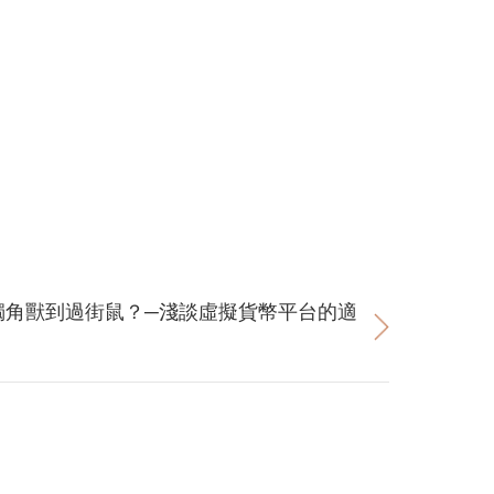
從獨角獸到過街鼠？─淺談虛擬貨幣平台的適