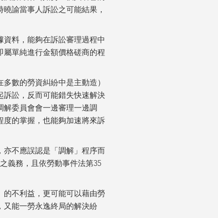
時曉諭當事人訴訟之可能結果，
據資料，能夠在訴訟審理過程中
即屬單純進行金額價格磋商的程
在多數的勞資糾紛中是主動造）
起訴訟，反而可能錯失快速解決
調解委員會會一邊審理一邊調
程度的掌握，也能夠加速將來訴
，亦不應誤認是「調解」程序而
錄之義務，且依勞動事件法第35
」的不利益，更可能可以藉由勞
，又能一勞永逸終局的解決紛