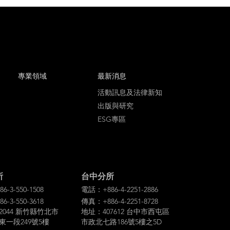
專業領域
最新消息
活動訊息及法律新知
出版與研究
ESG專區
所
台中分所
-3-550-1508
電話：+886-4-2251-2886
-3-550-3618
傳真：+886-4-2251-8728
2044 新竹縣竹北市
地址：407612 台中市西屯區
東一段249號5樓
市政北七路186號5樓之5D