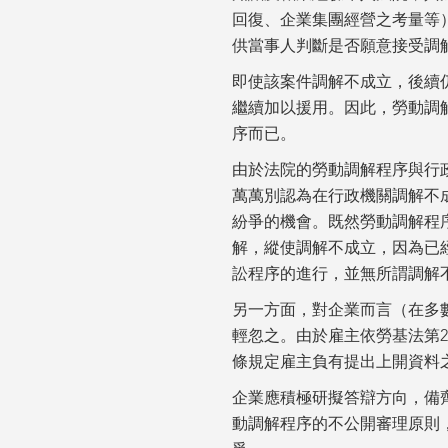
回復、企業集團經營之考量等
供當事人判斷是否願意接受調
即使該案件調解不成立，後續
繼續加以援用。因此，勞動調
序而已。
由於法院的勞動調解程序與行
萬萬別認為在行政機關調解不
紛爭的機會。既然勞動調解程
解，縱使調解不成立，因為已
訟程序的進行，並無所謂調解
另一方面，對企業而言（在多
輕忽之。由於雇主依勞基法第2
條規定雇主負有提出上開資料
企業應積極研擬答辯方向，備
動調解程序的不公開審理原則