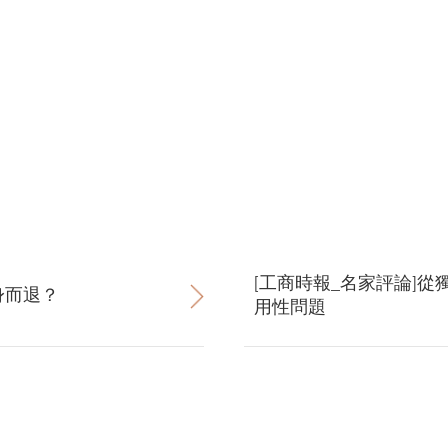
[工商時報_名家評論]
身而退？
用性問題