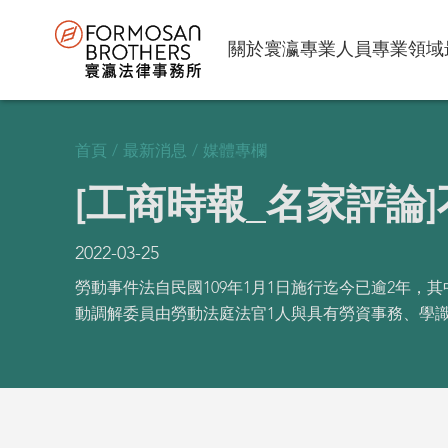
關於寰瀛
專業人員
專業領域
首頁
/
最新消息
/
媒體專欄
[工商時報_名家評論
2022-03-25
勞動事件法自民國109年1月1日施行迄今已逾2年
動調解委員由勞動法庭法官1人與具有勞資事務、學