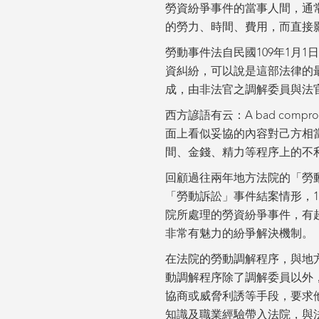
勞資紛爭事件的當事人間，通
的勞力、時間、費用，而直接
勞動事件法自民國109年1月
資糾紛，可以說是這部法律的
成，由非法官之調解委員與法
西方諺語有云：A bad compro
面上看似妥協的內容對己方相
間、金錢、精力等程序上的不
回顧過往兩年地方法院的「勞動調
「勞動訴訟」事件結案情形，10
院所處理的勞資紛爭事件，有
非常有魅力的紛爭解決機制。
在法院的勞動調解程序，與地
動調解程序除了調解委員以外
協商或威脅利誘等手段，要求
知識及職業經驗帶入法院，與