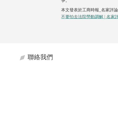
爭。
本文發表於工商時報_名家評
不要怕去法院勞動調解 | 名家評論 -
聯絡我們