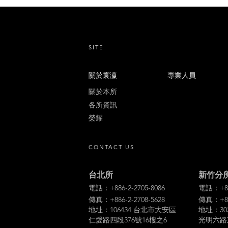
SITE
關於寰瀛
專業人員
關於本所
各所資訊
榮耀
CONTACT US
台北所
新竹分
電話：+886-2-2705-8086
電話：+886
傳真：+886-2-2708-5628
傳真：+886
地址：106434 台北市大安區
地址：30
仁愛路四段376號16樓之6
光明六路