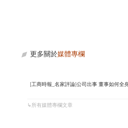
寰瀛法律事務所
從專業的角度為您尋找解決方
案
更多關於
媒體專欄
[工商時報_名家評論]公司出事 董事如何全
↳所有
媒體專欄
文章