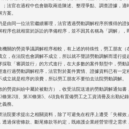
）；法官在過程中也會聽取兩造陳述、整理爭點、調查證據，適
解方案。
仍是由同一位法官繼續審理，法官透過勞動調解程序所獲得的證
解程序也就相當於訴訟的準備程序，並不因其名稱為「調解」，
政機關的勞資爭議調解程序相較，有上述的特殊性，勞工朋友（
成立，在法院也會調解不成立，所以就不聲請勞動調解而逕行提
序採取「審調並行」的方式進行，在大多數的案件類型中，勞動
經進行過勞動調解程序，法官對於案件實情、證據資料已有一定
不成立就是程序的浪費，所以勞工朋友不要怕去法院勞動調解。
數的勞資糾紛中屬於被動方），收受法院送達的勞動調解通知書
3條第2項、第30條第5、6項負有置備勞工之工資清冊及出勤紀
之義務。
齊法院要求提出之相關資料，除了可避免在程序上遭受「失權效
，透過保密條款、斷尾條款等約定，既維護企業經營管理之需求