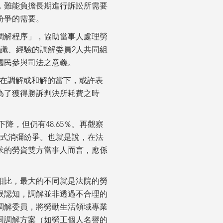
，難能負擔長期進行訴訟所需要
紛爭的需要。
動調解程序」，協助當事人處理勞
識、經驗的調解委員2人共同組
國民參與司法之意義。
比勝訴強）。在調解或和解的當下，或許表
為了獲得勝訴判決所耗費之時
下降，但仍有48.65％。再觀察
解的方式消彌紛爭。也就是說，在法
求的勞資雙方當事人而言，應係
相比，最大的不同就是法院的勞
誤認知，調解並非透過不合理的
調解委員，將勞動生活領域專業
同調解方案（如勞工個人名譽的