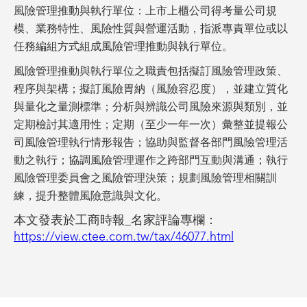
風險管理推動與執行單位：上市上櫃公司得考量公司規
模、業務特性、風險性質與營運活動，指派專責單位或以
任務編組方式組成風險管理推動與執行單位。
風險管理推動與執行單位之職責包括擬訂風險管理政策、
程序與架構；擬訂風險胃納（風險容忍度），並建立質化
與量化之量測標準；分析與辨識公司風險來源與類別，並
定期檢討其適用性；定期（至少一年一次）彙整並提報公
司風險管理執行情形報告；協助與監督各部門風險管理活
動之執行；協調風險管理運作之跨部門互動與溝通；執行
風險管理委員會之風險管理決策；規劃風險管理相關訓
練，提升整體風險意識與文化。
本文發表於工商時報_名家評論專欄：
https://view.ctee.com.tw/tax/46077.html