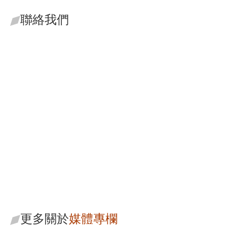
聯絡我們
李立普
魏芳瑜
執行長・主持律師
助理合夥律師
更多關於
媒體專欄