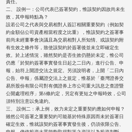
責任。
二、 設例一：公司代表已簽署契約，惟該契約因故尚未生
效，其申報時點為？
設若公司之代表與交易相對人簽訂相關重要契約（例如契
約金額佔公司資產相當程度之比重），惟該契約之簽署事
前尚未經董事會決議且為交易相對人所知情、或該契約附
有生效之條件等，致使該契約於簽署後並未立即確定生
效。於上述情況，雖然契約是否生效仍懸於未定，惟公司
仍應「於契約簽署事實發生日起之二日內」進行公告、申
報，始符上開證交法之規定。另須說明者，上開「二日內
公告、申報」係屬證交法上之規定，惟基於「臺灣證券交
易所股份有限公司對有價證券上市公司重大訊息之查證暨
公開處理程序」第6條約定，另定有更短之申報時效，公司
須特別注意以免違約。
三、 設例二：承上例，效力未定之重要契約應如何申報？
雖然公司簽署之重要契約可能基於特殊原因而未於簽署日
確定生效，惟就該契約簽署事實發生後，仍須依限公告、