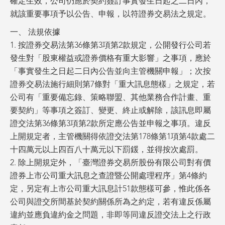
確定生效，公司仍應於契約簽訂事實發生日起之二日內，
就該重要事項予以公告、申報，以符證券交易法之規定。
一、 法規依據
1. 按證券交易法第36條第3項第2款規定，公開發行公司若
發生對「股東權益或證券價格有重大影響」之事項，應於
「事實發生之日起二日內公告並向主管機關申報」；次按
證券交易法施行細則第7條對「重大訊息態樣」之規定，若
公司有「重要備忘錄、策略聯盟、其他業務合作計畫、重
要契約」等事項之簽訂、變更、終止或解除，該訊息即屬
證交法第36條第3項第2款所定應公告並申報之事項。違反
上開規定者，主管機關得依證交法第178條第1項第4款處二
十四萬元以上四百八十萬元以下罰鍰，並得按次處罰。
2. 除上開規定外，「臺灣證券交易所股份有限公司對有價
證券上市公司重大訊息之查證暨公開處理程序」第4條約
定，另定有上市公司重大訊息計51款態樣可參，惟此係各
公司與證交所間基於契約關係所為之約定，若有違反係屬
違約並應負違約金之問題，非即等同違反證交法上之行政