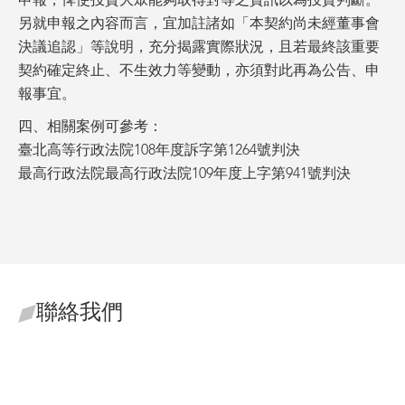
申報，俾使投資大眾能夠取得對等之資訊以為投資判斷。
另就申報之內容而言，宜加註諸如「本契約尚未經董事會
決議追認」等說明，充分揭露實際狀況，且若最終該重要
契約確定終止、不生效力等變動，亦須對此再為公告、申
報事宜。
四、相關案例可參考：
臺北高等行政法院108年度訴字第1264號判決
最高行政法院最高行政法院109年度上字第941號判決
聯絡我們