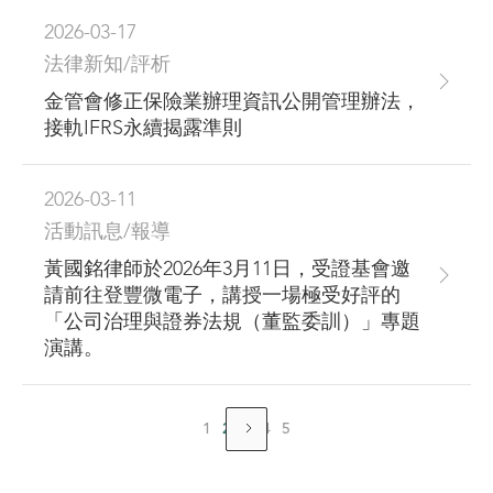
2026-03-17
法律新知/評析
金管會修正保險業辦理資訊公開管理辦法，
接軌IFRS永續揭露準則
2026-03-11
活動訊息/報導
黃國銘律師於2026年3月11日，受證基會邀
請前往登豐微電子，講授一場極受好評的
「公司治理與證券法規（董監委訓）」專題
演講。
1
2
3
4
5